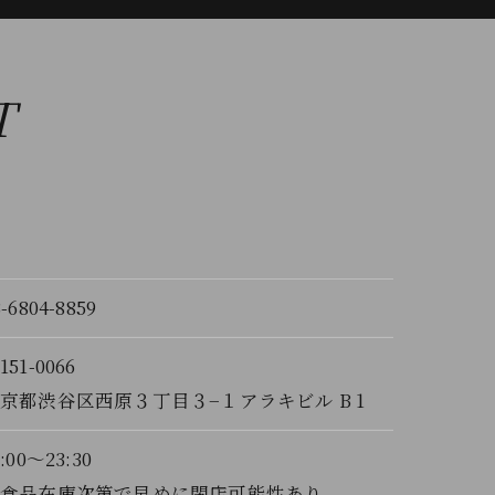
T
3-6804-8859
151-0066
京都渋谷区西原３丁目３−１アラキビル B 1
7:00～23:30
※食品在庫次第で早めに閉店可能性あり