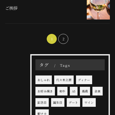
ご挨拶
1
2
タグ
Tags
おしゃれ
代々木上原
ディナー
お好み焼き
和牛
A5
高級
会食
記念日
誕生日
デート
ワイン
駅チカ