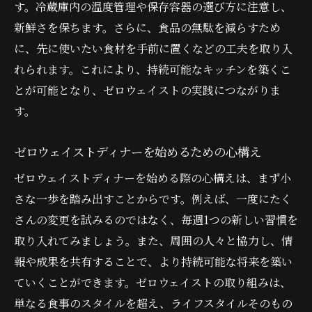
す。冷蔵庫内の温度管理や保存容器の選び方に注意し、
イベント
新鮮さを保ちます。さらに、食品の無駄を減らすため
持続可能性をテーマにしたディナーの楽し
に、先に使いたい食材を手前に置くなどの工夫を取り入
み方
れられます。これにより、持続可能なキッチンを築くこ
環境を守る選択ゼロウェイストディナーの始め
とが可能となり、ゼロウェイストの実践につながりま
方
す。
ゼロウェイストディナーのためのチェック
リスト
ゼロウェイストディナーを始めるための心構え
日々の食事でできる小さな挑戦
ゼロウェイストディナーを始める際の心構えは、まず小
環境保護を意識したレシピ選び
さな一歩を踏み出すことからです。例えば、一度にたく
ゼロウェイストの効果を知るためのステッ
さんの変更を試みるのではなく、毎週1つの新しい習慣を
プ
取り入れてみましょう。また、周囲の人々と協力し、情
コミュニティで広がるゼロウェイスト運動
報や成果を共有することで、より持続可能な将来を築い
未来を変えるためのディナーの選択肢
ていくことができます。ゼロウェイストの取り組みは、
単なる食事のスタイルを超え、ライフスタイルそのもの