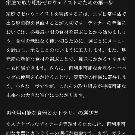
家庭で取り組むゼロウェイストのための第一歩
地元産食材を使用したレシピの提案
地域の食文化を楽しむディナーメニュー
家庭でゼロウェイストを実践するには、まず日常生活で
地方の特産品を活かした料理の工夫
出る廃棄物を見直すことが大切です。ディナーの準備に
おいては、必要最小限の食材を選ぶことから始めましょ
地産地消で実現するサステナブルな食事
う。食材を無駄なく使い切るために、週ごとにメニュー
リサイクル可能素材で彩るエコディナーのアイ
を計画し、余ることのないように工夫します。また、地
デア
元産の新鮮な食材を選ぶことで、輸送にかかるエネルギ
リサイクル可能な食器選びのポイント
ーも削減できます。さらに、再利用可能な食器やエコバ
廃棄物を減らすための食卓デコレーション
ッグの使用を心がけることで、廃棄物の削減に寄与しま
紙製品の代替としての布製ナプキンの利用
す。小さな一歩ですが、これらの取り組みが持続可能な
リサイクル可能な包装材の活用法
未来への大きな進化につながります。
食材の無駄を減らす保存容器の選び方
再利用可能な食器とカトラリーの選び方
エコディナーを成功させるための創造的な
工夫
サステナブルなディナーを実現するためには、再利用可
持続可能な未来を創るディナーゼロウェイスト
能な食器とカトラリーの選択が重要です。まず、ガラス