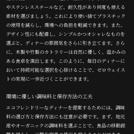
の実践
やステンレススチールなど、耐久性があり何度も使える
素材を選びましょう。これにより使い捨てプラスチック
ゼロウェイストライフスタイルの実例紹介
の使用を減らし、環境への負担を軽減できます。また、
家族で取り組むゼロウェイストディナーの
デザイン性にも配慮し、シンプルかつオシャレなものを
方法
選ぶと、ディナーの雰囲気をさらに引き立てます。さら
環境教育としてのゼロウェイストディナー
に、木製や竹製のカトラリーは自然に優しく、温かみの
日常生活に取り入れるゼロウェイスト思考
ある食卓を演出します。このように、毎日のディナーに
小さな習慣がもたらす大きな変革
おいて持続可能な選択を心掛けることで、ゼロウェイス
持続可能な未来のためのコミュニティ活動
トの実現に一歩近づくことができます。
地球に優しいディナーを実現するためのステッ
環境に優しい調味料と保存方法の工夫
プ
ゼロウェイストを意識した食材の選び方
エコフレンドリーなディナーを提案するためには、調味
環境に配慮した調理法の実践
料の選び方と保存方法にも注意が必要です。まず、地元
産やオーガニックの調味料を選ぶことで、食品の移動距
ディナー中のエネルギー消費を抑える工夫