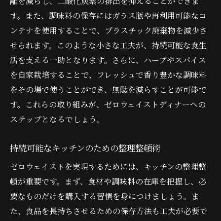
離を減らし、二酸化炭素の排出を抑えることができま
プラスチックフリーの食事を目指すヒント
す。また、調味料の保存にはガラス瓶や再利用可能なコ
廃棄物を減らすための食後の整理整頓術
ンテナを使用することで、プラスチック廃棄物を減少さ
未来を見据えたエコフレンドリーディナー
せられます。このような小さな工夫が、持続可能な食生
の提案
活を支える一助となります。さらに、ハーブやスパイス
特別な時間を創るゼロウェイストディナーの工
を自家栽培することで、フレッシュで香り豊かな調味料
夫
をその場で使うことができ、無駄を減らすことが可能で
ゼロウェイストディナーのためのプランニ
す。これらの取り組みが、ゼロウェイストディナーへの
ング
ステップとなるでしょう。
おしゃれなプレゼンテーションで特別感を
持続可能なキッチンのための整理整頓術
演出
会話が弾む食卓作りのアイデア
ゼロウェイストを実現するためには、キッチンの整理整
家庭で楽しむエコフレンドリーなおもてな
頓が重要です。まず、食材や調味料の在庫を把握し、必
し
要なものだけを購入する習慣を身につけましょう。ま
た、食品を長持ちさせるための保存方法も工夫が必要で
ゼロウェイストの精神を共有するディナー