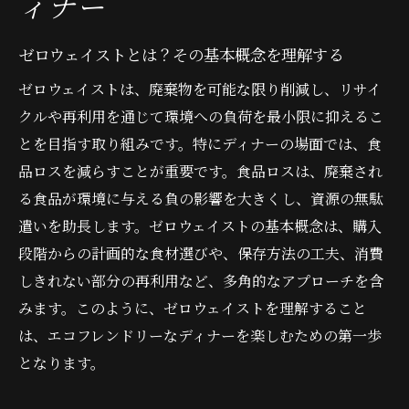
ィナー
構え
食材選びで変わる持続可能なディナーの魅力
ゼロウェイストとは？その基本概念を理解する
旬の食材を活用した料理のメリット
ゼロウェイストは、廃棄物を可能な限り削減し、リサイ
無駄を出さない食材の使い切りテクニック
クルや再利用を通じて環境への負荷を最小限に抑えるこ
オーガニック食材を賢く選ぶポイント
とを目指す取り組みです。特にディナーの場面では、食
品ロスを減らすことが重要です。食品ロスは、廃棄され
エコフレンドリーな食材調達の方法
る食品が環境に与える負の影響を大きくし、資源の無駄
持続可能な海産物を取り入れるディナーア
遣いを助長します。ゼロウェイストの基本概念は、購入
イデア
段階からの計画的な食材選びや、保存方法の工夫、消費
野菜中心の食生活がもたらす環境への貢献
しきれない部分の再利用など、多角的なアプローチを含
地元産のメリットを活かしたゼロウェイストデ
みます。このように、ゼロウェイストを理解すること
ィナー
は、エコフレンドリーなディナーを楽しむための第一歩
地元の農産物を取り入れる利点
となります。
ローカルフードがもたらす経済効果