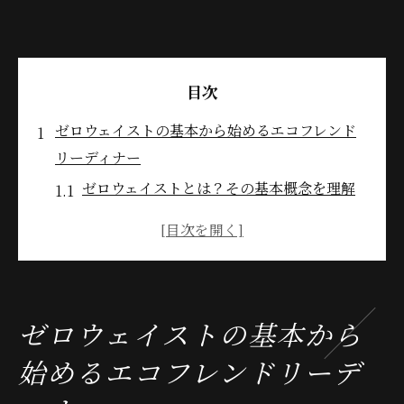
目次
ゼロウェイストの基本から始めるエコフレンド
リーディナー
ゼロウェイストとは？その基本概念を理解
する
家庭で取り組むゼロウェイストのための第
一歩
再利用可能な食器とカトラリーの選び方
ゼロウェイストの基本から
環境に優しい調味料と保存方法の工夫
始めるエコフレンドリーデ
持続可能なキッチンのための整理整頓術
ゼロウェイストディナーを始めるための心