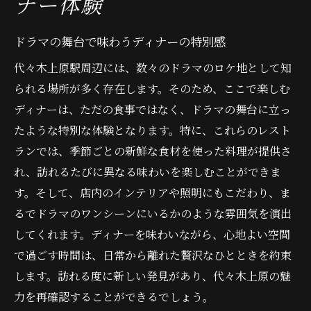
ナー体験
ディナーが映画のワンシーンのように
ドラマの舞台で味わうディナーの特別感
代々木上原の魅力を料理で味わう
代々木上原駅周辺には、数々のドラマのロケ地として知
歴史あるロケ地でのディナー体験
られる場所が多く存在します。そのため、ここで楽しむ
ドラマの背景を活かしたディナーの魅力
ディナーは、ただの食事ではなく、ドラマの舞台に立っ
代々木上原でしか味わえない特別なひとと
たような特別な体験となります。特に、これらのレスト
き
ランでは、季節ごとの新鮮な食材を使った料理が提供さ
代々木上原で心に残るディナーを！ドラマの舞
れ、訪れるたびに異なる味わいを楽しむことができま
台となった場所で
す。そして、店内のインテリアや照明にもこだわり、ま
心に残るディナーの条件とは
るでドラマのワンシーンにいるかのような雰囲気を演出
ドラマの舞台で感動的なディナーを
してくれます。ディナーを味わいながら、心地よい空間
忘れられないディナーを演出する秘訣
で過ごす時間は、日常から離れた贅沢なひとときを約束
します。訪れる度に新しい発見があり、代々木上原の魅
特別な思い出を作るディナーの楽しみ方
力を再確認することができるでしょう。
代々木上原での記憶に残るディナー体験