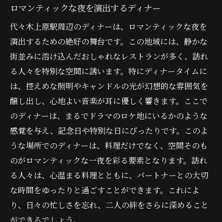
特別な空間で味わう美食の魅力
ロマンティックな夜を演出するディナー
代々木上原で感じるドラマの没入感
代々木上原駅周辺のディナーは、ロマンティックな夜を
ディナーを通じて体感する物語の世界
演出するための絶好の舞台です。この地域には、静かな
ドラマのようなひとときを演出するディナ
街並みに溶け込んだおしゃれなレストランが多く、訪れ
ー
る人々を特別な空間に誘います。特にディナータイムに
特別なディナーを代々木上原で体験する方法
は、控えめな照明やキャンドルの光が幻想的な雰囲気を
醸し出し、心地よい音楽が耳に優しく響きます。ここで
代々木上原でのディナー予約のポイント
のディナーは、まるでドラマのロケ地にいるかのような
特別な日にふさわしいレストランの選び方
感覚を与え、記念日や特別な日にぴったりです。このよ
ドラマのような演出を楽しむディナー
うな場所でのディナーは、料理だけでなく、空間そのも
心に残るディナーのための準備
のがロマンティックな一夜を彩る要素となります。訪れ
代々木上原でのディナーを楽しむコツ
る人々は、心温まる料理とともに、パートナーとの大切
特別な人と過ごすディナーの計画
な時間をゆったりと過ごすことができます。これによ
代々木上原でのディナーはまさにドラマチック
り、日々の忙しさを忘れ、二人の絆をさらに深めること
な体験
ができるでしょう。