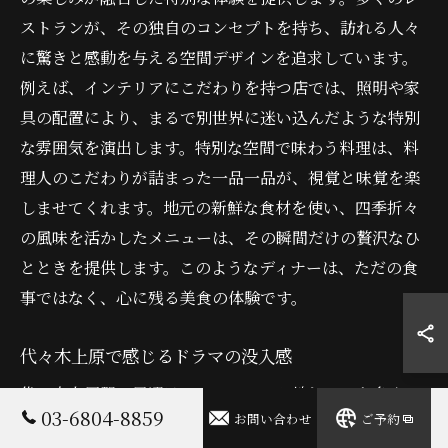
ストランが、その独自のコンセプトを持ち、訪れる人々
に驚きと感動を与える空間デザインを追求しています。
例えば、インテリアにこだわりを持つ店では、照明や家
具の配置により、まるで別世界に迷い込んだような特別
な雰囲気を演出します。特別な空間で味わう料理は、料
理人のこだわりが詰まった一品一品が、視覚と味覚を楽
しませてくれます。地元の新鮮な食材を使い、四季折々
の風味を活かしたメニューは、その瞬間だけの贅沢なひ
とときを提供します。このようなディナーは、ただの食
事ではなく、心に残る美食の体験です。
代々木上原で感じるドラマの没入感
代々木上原駅の周辺は、ドラマのロケ地としても多くの
03-6804-8859
お問い合わせ
ご予約
人々に愛されています。特にディナーを通じてその魅力