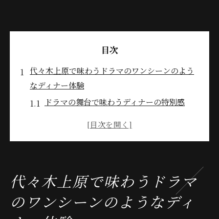
目次
代々木上原で味わうドラマのワンシーンのよう
なディナー体験
ドラマの舞台で味わうディナーの特別感
物語に浸る代々木上原のディナーシーン
ロマンティックな夜を演出するディナー
ドラマのような演出が光るディナーの魅力
代々木上原で感じるドラマの世界観
代々木上原で味わうドラマ
特別な夜を彩るディナーの選び方
のワンシーンのようなディ
ドラマのロケ地で特別なディナーを楽しむ理由
ロケ地ならではの特別な雰囲気を堪能