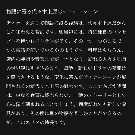
ドラマの舞台で過ごす贅沢な時間
物語に浸る代々木上原のディナーシーン
四季折々の食材と洗練された空間で楽しむ代々
ディナーを通じて物語に浸る経験は、代々木上原だから
木上原のディナー
こそ味わえる贅沢です。駅周辺には、特に独自のコンセ
四季を感じる料理の楽しみ方
プトを持つレストランが多く、その一つ一つがまるで一
代々木上原で味わう旬のディナー
つの物語を紡いでいるかのようです。料理はもちろん、
洗練された空間が魅力のディナー
店内の装飾や音楽までが一体となり、訪れる人々を独自
季節ごとの特別なひとときを楽しむ
の世界観に引き込みます。毎晩、新しいドラマの幕開け
代々木上原で体感する四季の移ろい
を感じさせるような、変化に富んだディナーシーンが展
開されるのが代々木上原の魅力です。ここで過ごす時間
ドラマチックな空間でのディナー体験
は、単なる食事に終わらない、一晩のストーリーとして
代々木上原でドラマの世界に浸るディナーの魅
心に深く刻まれることでしょう。何度訪れても新しい発
力
見があり、その度に別の物語を楽しむことができるの
非日常を感じる代々木上原のディナー
が、このエリアの特長です。
ドラマの世界をリアルに再現するディナー