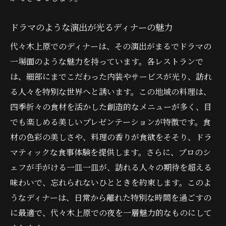
ドラマの感動をディナーで再現
ドラマのような演出が光るディナーの魅力
特別なシーンを彩るディナーの魅力
代々木上原でのディナーは、その演出がまるでドラマの
代々木上原で過ごす忘れられない夜
一場面のような魅力を持っています。各レストランで
演出が光るディナーの過ごし方
は、細部にまでこだわった内装やサービスが光り、訪れ
ドラマのようなディナーを堪能する
る人々を特別な世界へと誘います。この地域の料理は、
感動を呼ぶディナーの演出術
四季折々の食材を活かした創造的なメニューが多く、目
ドラマのロケ地で味わう代々木上原の特別なデ
でも楽しめる美しいプレゼンテーションが特徴です。食
ィナー
材の色彩の美しさや、料理の香りが食欲をそそり、ドラ
ロケ地の特別感を引き立てるディナー
マティックな食事体験を提供します。さらに、プロのシ
代々木上原でのユニークなディナー体験
ェフが手がける一皿一皿が、訪れる人々の期待を超える
歴史ある場所でのディナーの魅力
味わいで、忘れられないひとときを約束します。このよ
うなディナーは、日常から離れた特別な時間を過ごすの
物語の世界を堪能するディナー
に最適で、代々木上原での夜を一層魅力的なものにして
特別なディナーで感じる代々木上原の魅力