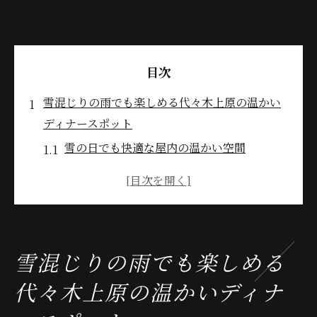
目次
雪混じりの雨でも楽しめる代々木上原の温かい
ディナースポット
雪の日でも快適な屋内の温かい空間
地元の食材を使った心温まるメニュー
心地よい音楽とともに過ごすディナータイ
ム
特別なディナー体験を提供する店
雪混じりの雨でも楽しめる
家族や友人と楽しめる落ち着いた雰囲気
代々木上原の温かいディナ
冬の夜にぴったりなドリンクメニュー
冬の寒さを忘れる美味しいディナー代々木上原