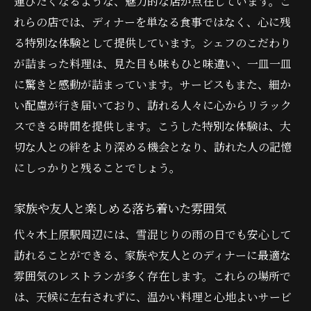
運びたくなるような、魅力的な店が点在しています。こ
雪景色を楽しめる窓際の特等席
れらの店では、ディナーを単なる食事ではなく、心に残
る特別な体験として提供しています。シェフのこだわり
雪の日限定の温かいメニュー
が詰まった料理は、見た目も味もひと味違い、一皿一皿
雪の日だからこその特別サービス
に驚きと感動が詰まっています。サービスもまた、細か
歩いて行ける便利なディナー店舗
い配慮が行き届いており、訪れる人々に心からリラック
雪の日の記念日にも最適な場所
スできる時間を提供します。こうした特別な体験は、大
心も体も温まる代々木上原ディナーの魅力
切な人との絆をより深める機会となり、訪れた人の記憶
心を込めた一皿に込められた想い
にしっかりと残ることでしょう。
体を温めるスパイス料理の楽しみ
家族や友人と楽しめる落ち着いた雰囲気
心に残る特別なディナー体験
体を温めるスープと煮込み料理
代々木上原駅周辺には、雪混じりの雨の日でも安心して
訪れることができる、家族や友人とのディナーに最適な
料理とともに楽しむ心温まる時間
雰囲気のレストランが多く存在します。これらの場所で
心地よいサービスで心もほっこり
は、天候に左右されずに、温かい料理と心地よいサービ