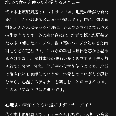
地元の食材を使った心温まるメニュー
食材のストーリーに触れるひととき
代々木上原駅周辺のレストランでは、地元の新鮮な食材
地元の職人が手掛けるデザート
を活用した心温まるメニューが魅力です。特に、旬の食
寒い夜にぴったり代々木上原ディナーで心温ま
材をふんだんに使った料理は、シェフたちのこだわりの
るひとときを
技術が光ります。冬の寒い夜には、地元で採れた野菜を
キャンドルライトが照らす温かな空間
たっぷり使ったスープや、香り高いハーブを効かせた肉
冬のスペシャルコースメニュー
料理などが定番です。これらの料理は身体を芯から温め
心を込めたサービスでおもてなし
るだけでなく、食材本来の味わいを引き立てる工夫が施
冬の夜だからこそ楽しみたい料理
されています。また、地元産の食材を使うことで、地域
アットホームな雰囲気での夕食
の活性化にも貢献しています。地元とのつながりを感じ
ながら、心温まるディナーを楽しむことができるのは、
寒い夜に嬉しい温かいデザート
このエリアならではの魅力です。
雪を忘れる暖かな代々木上原ディナー体験
薪ストーブのある温かいレストラン
心地よい音楽とともに過ごすディナータイム
雪景色を眺めながら楽しむディナー
代々木上原駅周辺でディナーを楽しむ際、心地よい音楽