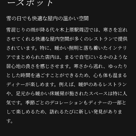
ースポット
駅周辺の魅力
雪の日でも快適な屋内の温かい空間
心も体も温まるスープ料理
地元のワインと合わせたペアリング
雪混じりの雨が降る代々木上原駅周辺では、寒さを忘れ
冬限定の特別メニュー紹介
させてくれる快適な屋内空間が多くのレストランで提供
されています。特に、暖かい照明と落ち着いたインテリ
暖かなインテリアが魅力の店舗
アでまとめられた店内は、まるで自宅にいるかのような
雪の日でも安心のアクセス方法
居心地の良さを感じさせます。寒さから逃れ、ゆったり
冬の夜景を楽しむ窓際の席
とした時間を過ごすことができるため、心も体も温まる
地元食材を活かした代々木上原の人気ディナー
ディナーが楽しめます。例えば、暖炉のあるレストラン
店
や、足元から暖かい床暖房が施されたスペースは特に人
農家直送の新鮮野菜を使った料理
気です。季節ごとのデコレーションもディナーの一部と
地元漁港から届く新鮮な魚介
して楽しめるため、訪れるたびに新しい発見がありま
シェフのおすすめ季節の食材
す。
地産地消を実践するレストラン