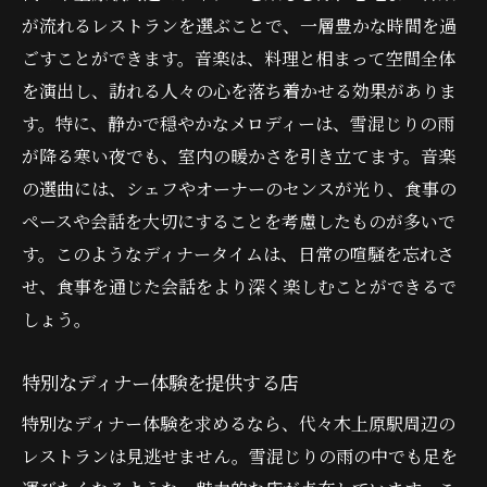
暖炉がある居心地の良いカフェ
が流れるレストランを選ぶことで、一層豊かな時間を過
冬の夜を彩る特別ディナー
ごすことができます。音楽は、料理と相まって空間全体
心温まるホットドリンクの提案
を演出し、訪れる人々の心を落ち着かせる効果がありま
雪の日限定のスペシャルメニュー
す。特に、静かで穏やかなメロディーは、雪混じりの雨
駅近で便利代々木上原のおすすめディナーリス
が降る寒い夜でも、室内の暖かさを引き立てます。音楽
ト
の選曲には、シェフやオーナーのセンスが光り、食事の
ペースや会話を大切にすることを考慮したものが多いで
駅直結でアクセス抜群のレストラン
す。このようなディナータイムは、日常の喧騒を忘れさ
電車利用者に嬉しい駅近グルメ
せ、食事を通じた会話をより深く楽しむことができるで
仕事帰りにも立ち寄れるディナー
しょう。
駅前の便利なディナーオプション
駅周辺の隠れ家的レストラン
特別なディナー体験を提供する店
駅から徒歩圏内のディナースポット
特別なディナー体験を求めるなら、代々木上原駅周辺の
代々木上原で雪の日に訪れたいディナー名店
レストランは見逃せません。雪混じりの雨の中でも足を
雪の日でも訪れたい老舗レストラン