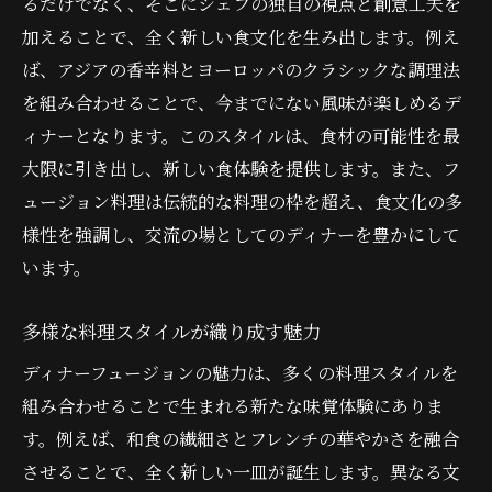
るだけでなく、そこにシェフの独自の視点と創意工夫を
独自のアプローチで生まれる新しい味
加えることで、全く新しい食文化を生み出します。例え
ディナーフュージョンで味わう異文化の出会い
ば、アジアの香辛料とヨーロッパのクラシックな調理法
文化の壁を越えた味覚のシンフォニー
を組み合わせることで、今までにない風味が楽しめるデ
フュージョン料理が結ぶ文化の架け橋
ィナーとなります。このスタイルは、食材の可能性を最
大限に引き出し、新しい食体験を提供します。また、フ
異文化間の調和を体験する楽しみ
ュージョン料理は伝統的な料理の枠を超え、食文化の多
ディナーフュージョンが生む新たなコミュ
様性を強調し、交流の場としてのディナーを豊かにして
ニティ
います。
多様なバックグラウンドを持つ料理の魅力
異文化交流が生む料理の新潮流
多様な料理スタイルが織り成す魅力
シェフの独創性が光るディナーフュージョンの
ディナーフュージョンの魅力は、多くの料理スタイルを
秘密
組み合わせることで生まれる新たな味覚体験にありま
シェフたちの創造力が生む革新的な料理
す。例えば、和食の繊細さとフレンチの華やかさを融合
独自の視点で挑むフュージョンの探求
させることで、全く新しい一皿が誕生します。異なる文