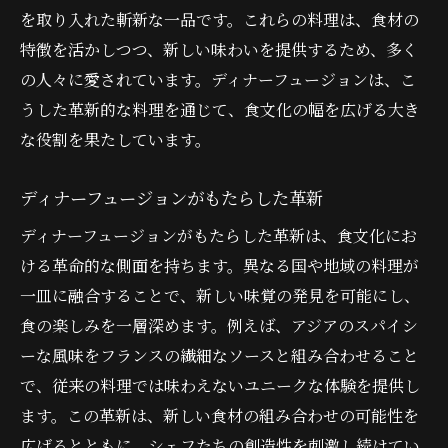
を取り入れた斬新な一品です。これらの料理は、食材の
可能性
特徴を活かしつつ、新しい味わいを提供するため、多く
食材の可能性を広げるフュージョンの力
の人々に愛されています。ディナーフュージョンは、こ
知られざる食材を新たに引き出す方法
うした革新的な料理を通じて、食文化の幅を広げる大き
地域の特産品が持つ新たな魅力
な役割を果たしています。
ディナーフュージョンがもたらす食材の革
新
ディナーフュージョンがもたらした革新
地元食材と世界の技法が織り成す新たな風
ディナーフュージョンがもたらした革新は、食文化にお
味
ける革命的な側面を持ちます。異なる国や地域の料理が
フュージョン料理が生む食材の新しい可能
一皿に融合することで、新しい味覚の発見を可能にし、
性
食の楽しみを一層深めます。例えば、アジアのスパイシ
ディナーフュージョンが食卓に彩る新しい味わ
ーな風味をフランスの繊細なソースと組み合わせること
い
で、従来の料理では味わえないユニークな体験を提供し
フュージョン料理で生まれる食卓の変化
ます。この革新は、新しい食材の組み合わせの可能性を
広げるとともに、シェフたちの創造性を刺激し続けてい
多様な料理がもたらす家族の団らん