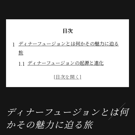
目次
ディナーフュージョンとは何かその魅力に迫る
旅
ディナーフュージョンの起源と進化
フュージョン料理が生み出す新しい食文化
多様な料理スタイルが織り成す魅力
人気フュージョン料理の代表例を紹介
ディナーフュージョンがもたらした革新
ディナーフュージョンとは何
世界中の味を一皿にまとめる技法
かその魅力に迫る旅
異国情緒溢れるディナーフュージョンの魅惑的
な世界