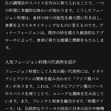
シェフの自由な発想が生む美味しさ
化の調理法やスパイスを巧みに取り入れることで、一つ
料理人の個性が活きる創作の場
の料理に多面的な味わいが加わります。こうしたフュー
ジョン料理は、食材の持つ可能性を最大限に引き出し、
ディナーフュージョンを支えるシェフの技
食事をよりエキサイティングなものに変えるのです。デ
術
ィナーフュージョンは、既存の枠を超えた創造的なアプ
クリエイティブな料理の源泉とは
ローチによって、食卓に新たな価値と感動をもたらしま
ディナーフュージョンで体験する新しい味覚の
す。
冒険
予想外の味わいが広がる瞬間
人気フュージョン料理の代表例を紹介
フュージョン料理で味わう驚きと発見
フュージョン料理として人気の高い代表例には、イタリ
多様な味のハーモニーを楽しむ
アンとアジアンの要素を組み合わせた「アジア風パス
未知の味覚への挑戦とその楽しみ方
タ」があります。これは、パスタにアジアン風のソース
フュージョンで生まれる新しい味覚表現
やスパイスを使うことで、ユニークな風味を生み出して
料理が誘う味覚の旅路
います。また、フレンチと和食を融合させた「和風テリ
ーヌ」は、伝統的なテリーヌの技法に日本の出汁や味噌
ディナーフュージョンで発見する食材の新たな