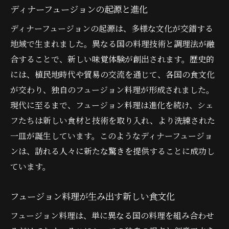
ディナーフュージョンの起源と進化
国境を超えた味わいの旅
ディナーフュージョンの起源は、多様な文化が交錯する
異国のスパイスがアクセントに
地域で生まれました。異なる国の料理技術と調理法が融
フュージョン料理がもたらす異文化理解
合することで、新しい味覚体験が創出されます。歴史的
世界各地の食材が生み出す調和
には、植民地時代や貿易の交流を通じて、各国の食文化
ディナーフュージョンが描く食の多様性
が交わり、独自のフュージョン料理が形成されました。
異国情緒を楽しむためのポイント
現代に至るまで、フュージョン料理は進化を続け、シェ
食材と調理法が織りなすディナーフュージョン
フたちは新しい食材と技術を取り入れ、より洗練された
の魔法
一皿が誕生しています。このようなディナーフュージョ
ンは、訪れる人々に新たな驚きを提供することに成功し
多国籍な調理法の融合
ています。
新鮮な食材が魅せるフュージョンの妙技
伝統的な技法に新たなひねりを加えて
フュージョン料理が生み出す新しい食文化
食材の組み合わせで広がる可能性
フュージョン料理は、単に異なる国の料理を組み合わせ
シェフの創意工夫が光る瞬間