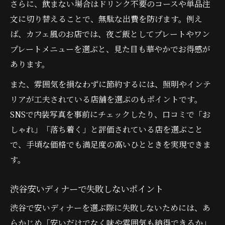
上術
さらに、飲まない場合はドリンク不要のコースや単品注
夜ご飯女子も納得の安いディナー実践術
文に切り替えることで、無駄な出費を防げます。例え
ば、カフェ風のお店では、夜ご飯としてプレートやワン
カフェ風空間で楽しむ渋谷の節約ディナー
プレートメニューを選ぶと、見た目も華やかでお得感が
カフェ風ディナー安い渋谷の使いこなし方
あります。
おしゃれカフェ空間で安くディナーを満喫
また、雰囲気を損なわずに節約するには、照明やインテ
飲まない日の夜カフェディナー節約テク
リアが工夫されている店舗を選ぶのもポイントです。
女子会にも人気カフェ風安いディナー提案
SNSで内装写真を事前にチェックしたり、口コミで「お
夜ご飯安いカフェ風ディナーの探し方ガイ
しゃれ」「落ち着く」と評価されている店を選ぶこと
ド
で、手頃な価格でも満足度の高いひとときを実現できま
女子会やデートも安心のコスパ術を紹介
す。
女子会向け安いディナーで雰囲気重視の選
択
渋谷安いディナーで失敗しないポイント
デートに使える渋谷コスパ最強ディナーの
渋谷で安いディナーを選ぶ際に失敗しないためには、あ
秘訣
らかじめ「安いだけでなく味や雰囲気も納得できるか」