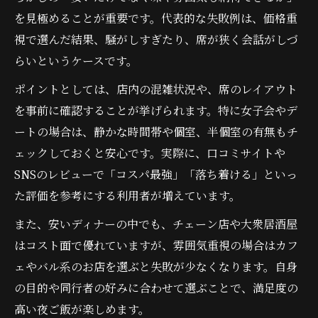
二人きりで楽しむ夜ご飯安いディナーの工
を見極めることが重要です。代表的な失敗例は、価格重
夫
視で選んだ結果、騒がしすぎたり、席が狭く会話がしづ
安くても安心な女子会ディナー実現の方法
らいというケースです。
飲まない日も盛り上がる渋谷ディナー節約
ポイントとしては、店内の混雑状況や、席のレイアウト
術
を事前に確認することが挙げられます。特に女子会やデ
満足度も高い渋谷の簡単ディナー実践術
ートの場合は、静かな時間帯や個室、半個室の有無もチ
簡単節約でも満足度高いディナー体験のコ
ェックしておくと安心です。実際に、口コミサイトや
ツ
SNSのレビューで「コスパ最強」「落ち着ける」といっ
た評価を参考にする利用者が増えています。
渋谷安いディナー利用者の口コミ活用術
夜ご飯安い店で満足度を上げる工夫と実例
また、安いディナーの中でも、チェーン店や大衆居酒屋
はコスト面で優れていますが、雰囲気重視の場合はカフ
ディナー節約で叶う渋谷の充実夜ご飯ライ
ェやバル系のお店を選ぶと失敗が少なくなります。自身
フ
の目的や同行者の好みに合わせて選ぶことで、満足度の
コスパ重視でも外さない渋谷ディナー実践
高い夜ご飯が楽しめます。
例