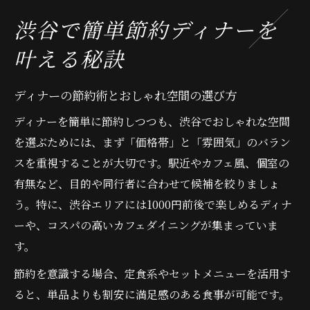
おしゃれで安い渋谷ディナーの選び方
渋谷で簡単節約ディナーを
おしゃれな安いディナー店選びのコツ解説
叶える秘訣
渋谷で夜ご飯安いおしゃれ空間の見つけ方
女子に人気渋谷夜ご飯安い店の特徴とは
ディナーの節約術とおしゃれ空間の選び方
チェーン店以外で安いディナーを探す方法
ディナーを簡単に節約しつつも、渋谷でおしゃれな空間
学生にもおすすめ安くて映える渋谷ディナ
を選ぶためには、まず「価格帯」と「雰囲気」のバラン
ー
スを重視することが大切です。駅近やカフェ風、個室の
夜ご飯を節約しつつ雰囲気も重視する方法
有無など、目的や同行者に合わせて候補を絞りましょ
雰囲気重視で安い渋谷ディナーを楽しむ提
う。特に、渋谷エリアには1000円前後で楽しめるディナ
案
ーや、コスパの高いカフェダイニングが集まっていま
夜ご飯安い＆おしゃれな空間選びの基準
す。
ディナー節約でも会話が弾む店の選び方
節約を意識する場合、定食系やセットメニューを活用す
安いだけじゃない渋谷ディナーの満足感向
ると、単品よりも割安に満足感のある食事が可能です。